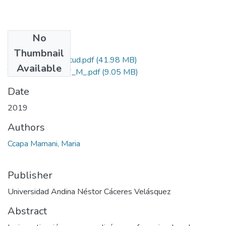
No
Files
Thumbnail
Grado de Similitud.pdf
(41.98 MB)
Available
T036_31040627_M_.pdf
(9.05 MB)
Date
2019
Authors
Ccapa Mamani, Maria
Publisher
Universidad Andina Néstor Cáceres Velásquez
Abstract