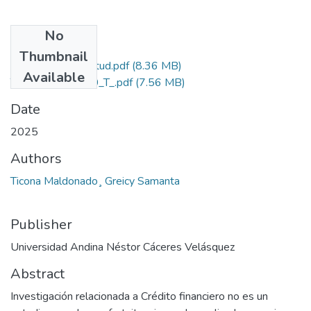
No
Files
Thumbnail
Grado de Similitud.pdf
(8.36 MB)
Available
T036_75902910_T_.pdf
(7.56 MB)
Date
2025
Authors
Ticona Maldonado¸ Greicy Samanta
Publisher
Universidad Andina Néstor Cáceres Velásquez
Abstract
Investigación relacionada a Crédito financiero no es un