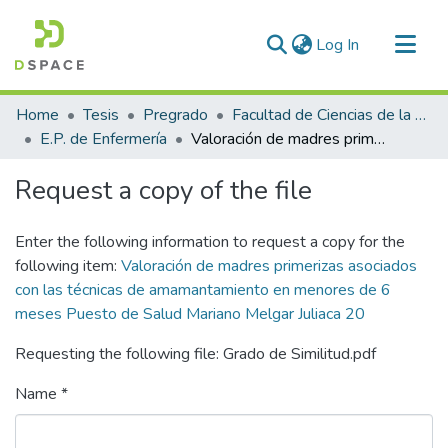
(current)
Log In
Communities & Collections
Home
Tesis
Pregrado
Facultad de Ciencias de la Salud
All of DSpace
E.P. de Enfermería
Valoración de madres primerizas asociados con las técnicas de amamantamiento en menores de 6 meses Puesto de Salud Mariano Melgar Juliaca 20
Statistics
Request a copy of the file
Enter the following information to request a copy for the
following item:
Valoración de madres primerizas asociados
con las técnicas de amamantamiento en menores de 6
meses Puesto de Salud Mariano Melgar Juliaca 20
Requesting the following file: Grado de Similitud.pdf
Name *