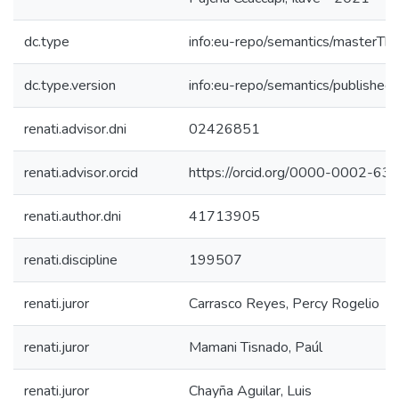
dc.type
info:eu-repo/semantics/masterThe
dc.type.version
info:eu-repo/semantics/published
renati.advisor.dni
02426851
renati.advisor.orcid
https://orcid.org/0000-0002-6
renati.author.dni
41713905
renati.discipline
199507
renati.juror
Carrasco Reyes, Percy Rogelio
renati.juror
Mamani Tisnado, Paúl
renati.juror
Chayña Aguilar, Luis