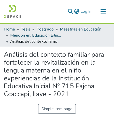
(current)
Log In
Communities & Collections
Home
Tesis
Posgrado
Maestrias en Educación
All of DSpace
Mención en: Educación Bilingue Intercultural y Gerencia Educativa
Análisis del contexto familiar para fortalecer la revitalización en la lengua materna en el niño experiencias de la Institución Educativa Inicial N° 715 Pajcha Ccaccapi, Ilave - 2021
Statistics
Análisis del contexto familiar para
fortalecer la revitalización en la
lengua materna en el niño
experiencias de la Institución
Educativa Inicial N° 715 Pajcha
Ccaccapi, Ilave - 2021
Simple item page