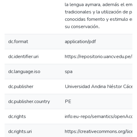
la lengua aymara, además el emp
tradicionales y la utilización de pa
conocidas fomento y estimulo en e
su conservación..
dc.format
application/pdf
dc.identifier.uri
https://repositorio.uancv.edu.p
dc.language.iso
spa
dc.publisher
Universidad Andina Néstor Cácer
dc.publisher.country
PE
dc.rights
info:eu-repo/semantics/openAcce
dc.rights.uri
https://creativecommons.org/licen