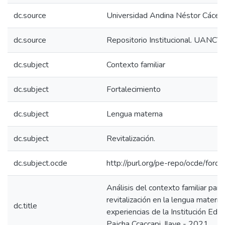
dc.source
Universidad Andina Néstor Cácer
dc.source
Repositorio Institucional. UANCV
dc.subject
Contexto familiar
dc.subject
Fortalecimiento
dc.subject
Lengua materna
dc.subject
Revitalización.
dc.subject.ocde
http://purl.org/pe-repo/ocde/ford
Análisis del contexto familiar para 
revitalización en la lengua materna
dc.title
experiencias de la Institución Educ
Pajcha Ccaccapi, Ilave - 2021