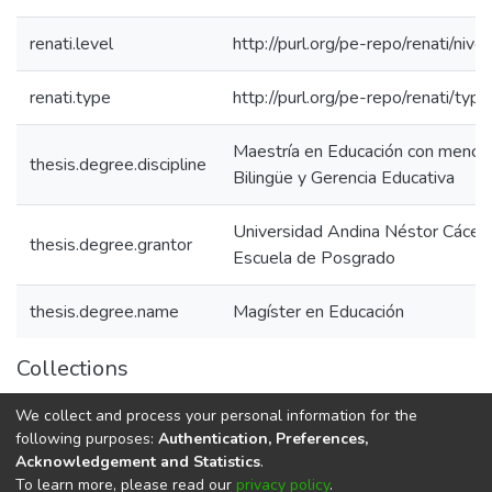
renati.level
http://purl.org/pe-repo/renati/niv
renati.type
http://purl.org/pe-repo/renati/typ
Maestría en Educación con menció
thesis.degree.discipline
Bilingüe y Gerencia Educativa
Universidad Andina Néstor Cácer
thesis.degree.grantor
Escuela de Posgrado
thesis.degree.name
Magíster en Educación
Collections
Mención en: Educación Bilingue Intercultural y Gerencia
We collect and process your personal information for the
Educativa
following purposes:
Authentication, Preferences,
Acknowledgement and Statistics
.
To learn more, please read our
privacy policy
.