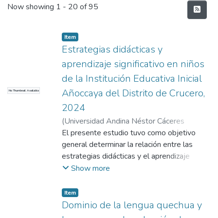
Recent Submissions
Now showing
1 - 20 of 95
Item
Estrategias didácticas y
aprendizaje significativo en niños
de la Institución Educativa Inicial
Añoccaya del Distrito de Crucero,
No Thumbnail Available
2024
(
Universidad Andina Néstor Cáceres
Velásquez
El presente estudio tuvo como objetivo
,
2025
)
Ito Belizario, Yeney Irene
;
Mamani Mamani, Jesús
general determinar la relación entre las
;
Universidad Andina
Néstor Cáceres Velásquez
estrategias didácticas y el aprendizaje
significativo en los niños de la Institución
Show more
Educativa Inicial Añoccaya del Distrito de
Crucero, 2024. El enfoque que se
Item
desarrollo el estudio fue el cuantitativo, la
Dominio de la lengua quechua y
muestra fue compuesta por 12 niños, La