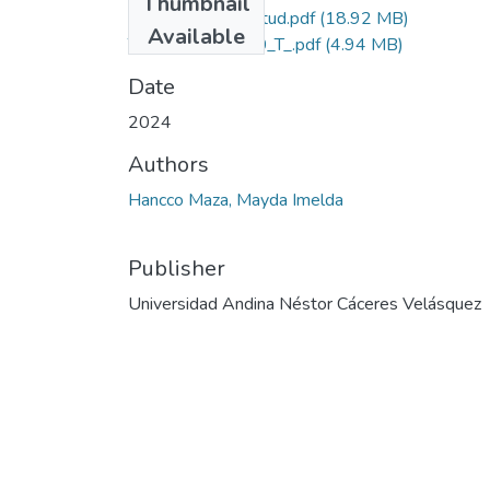
Thumbnail
Grado de Similitud.pdf
(18.92 MB)
Available
T036_70186250_T_.pdf
(4.94 MB)
Date
2024
Authors
Hancco Maza, Mayda Imelda
Publisher
Universidad Andina Néstor Cáceres Velásquez