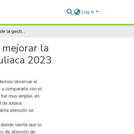
Log In
Implementación de la gestión de calidad total para mejorar la satisfacción del cliente en la Empresa Unión Real Juliaca 2023
 mejorar la
Juliaca 2023
odemos observar el
s y compararlo con el
 fue muy amplio, en
de Juliaca,
ánta atención se
 donde sienta que lo
nes de atención de