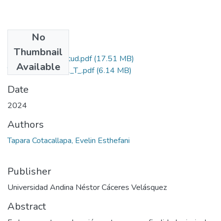
No
Files
Thumbnail
Grado de Similitud.pdf
(17.51 MB)
Available
T036_72743102_T_.pdf
(6.14 MB)
Date
2024
Authors
Tapara Cotacallapa, Evelin Esthefani
Publisher
Universidad Andina Néstor Cáceres Velásquez
Abstract