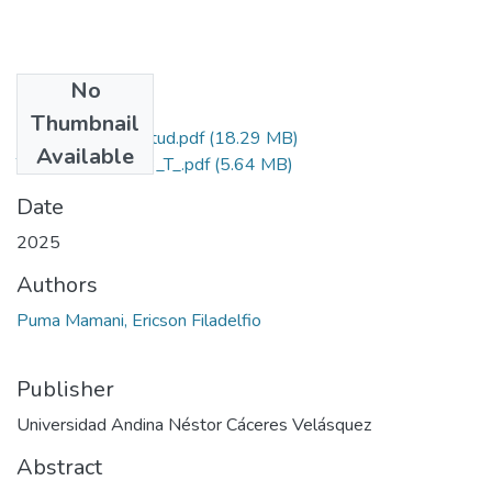
No
Files
Thumbnail
Grado de Similitud.pdf
(18.29 MB)
Available
T036_70136373_T_.pdf
(5.64 MB)
Date
2025
Authors
Puma Mamani, Ericson Filadelfio
Publisher
Universidad Andina Néstor Cáceres Velásquez
Abstract