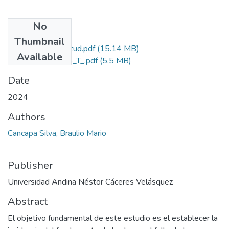
No
Files
Thumbnail
Grado de Similitud.pdf
(15.14 MB)
Available
T036_02431975_T_.pdf
(5.5 MB)
Date
2024
Authors
Cancapa Silva, Braulio Mario
Publisher
Universidad Andina Néstor Cáceres Velásquez
Abstract
El objetivo fundamental de este estudio es el establecer la