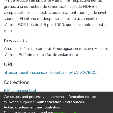
Y-Y se reducen en un 56 % y un 54 %, respectivamente,
gracias a la estructura de cimentación aislada HDRB en
comparación con una estructura de cimentación fija de nivel
superior. El criterio de desplazamiento de aislamiento
sísmico E.031 es de 3,5 por 1000, que se cumple en este
caso.
Keywords
Análisis dinámico espectral
,
Amortiguación efectiva
,
Análisis
sísmico
,
Período de interfaz de aislamiento
URI
https://repositorio.uancv.edu.pe/handle/UANCV/5803
Collections
E.P. Ingeniería Civil
We collect and process your personal information for the
Full item page
following purposes:
Authentication, Preferences,
Acknowledgement and Statistics
.
To learn more, please read our
privacy policy
.