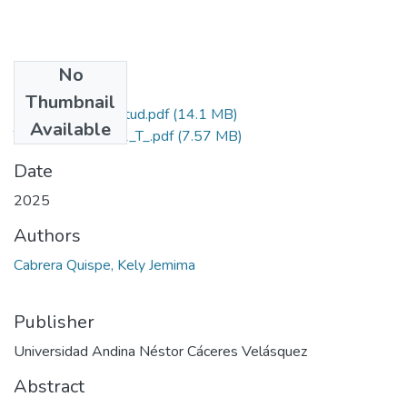
No
Files
Thumbnail
Grado de Similitud.pdf
(14.1 MB)
Available
T036_74581992_T_.pdf
(7.57 MB)
Date
2025
Authors
Cabrera Quispe, Kely Jemima
Publisher
Universidad Andina Néstor Cáceres Velásquez
Abstract