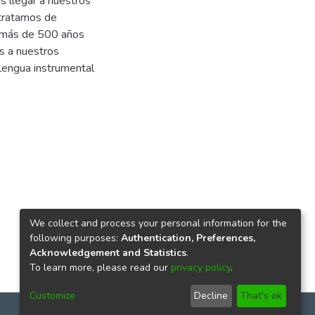
es llegar a nuestros
 tratamos de
e más de 500 años
as a nuestros
lengua instrumental
We collect and process your personal information for the
following purposes:
Authentication, Preferences,
Acknowledgement and Statistics
.
To learn more, please read our
privacy policy
.
Customize
Decline
That's ok