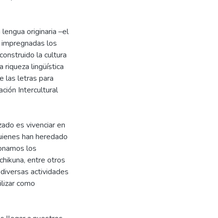
 lengua originaria –el
n impregnadas los
onstruido la cultura
riqueza lingüística
 las letras para
ción Intercultural
zado es vivenciar en
quienes han heredado
onamos los
chikuna, entre otros
 diversas actividades
ilizar como