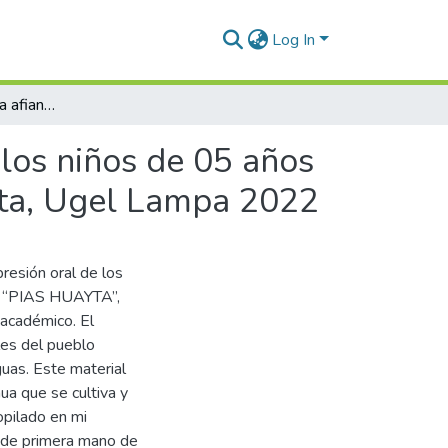
Log In
Saberes andinos para afianzar la expresión oral de los niños de 05 años de la Institución Educativa Inicial N° 364 Pias Huayta, Ugel Lampa 2022
 los niños de 05 años
ayta, Ugel Lampa 2022
resión oral de los
364 “PIAS HUAYTA”,
 académico. El
les del pueblo
guas. Este material
ua que se cultiva y
opilado en mi
l de primera mano de