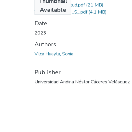
Thumbnail
Grado de Similitud.pdf
(21 MB)
Available
T036_45612809_S_.pdf
(4.1 MB)
Date
2023
Authors
Vilca Huayta, Sonia
Publisher
Universidad Andina Néstor Cáceres Velásquez