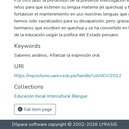
Por otro lado, la pretensión de la presente investigación 
niños para que estimen su lengua materna (el quechua) y
fortalecer el mantenimiento en uso nuestras lenguas qu
hemos sido sacralizados para su desaparición; pero, graci
hermanos que escriben en quechua y se ha convertido en 
de la educación según la política del Estado peruano.
Keywords
Saberes andinos
,
Afianzar la expresión oral
URI
https://repositorio.uancv.edu.pe/handle/UANCV/2022
Collections
Educación Inicial Intercultural Bilingüe
Full item page
DSpace software
copyright © 2002-2026
LYRASIS