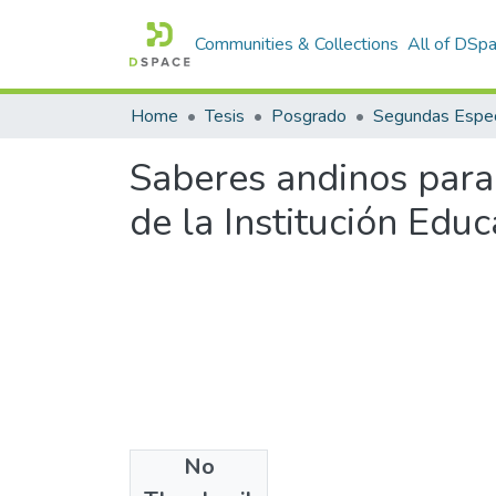
Communities & Collections
All of DSp
Home
Tesis
Posgrado
Segundas Espec
Saberes andinos para 
de la Institución Edu
No
Files