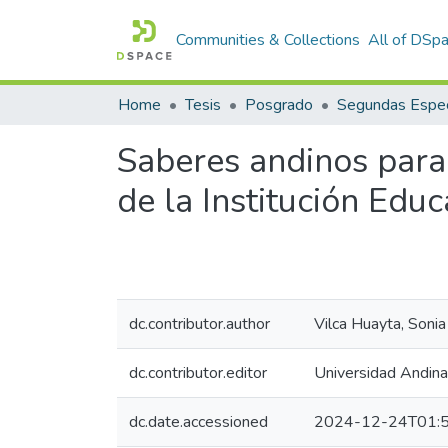
Communities & Collections
All of DSp
Home
Tesis
Posgrado
Segundas Espec
Saberes andinos para 
de la Institución Edu
dc.contributor.author
Vilca Huayta, Sonia
dc.contributor.editor
Universidad Andin
dc.date.accessioned
2024-12-24T01:5