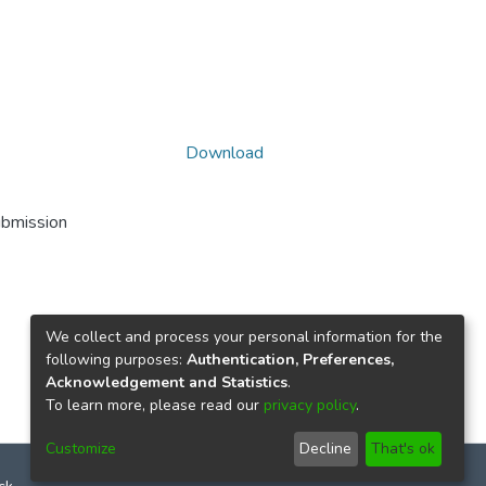
Download
ubmission
We collect and process your personal information for the
following purposes:
Authentication, Preferences,
Acknowledgement and Statistics
.
To learn more, please read our
privacy policy
.
Customize
Decline
That's ok