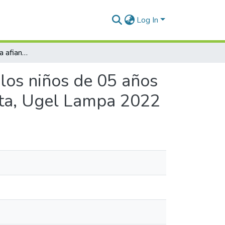
Log In
Saberes andinos para afianzar la expresión oral de los niños de 05 años de la Institución Educativa Inicial N° 364 Pias Huayta, Ugel Lampa 2022
 los niños de 05 años
ayta, Ugel Lampa 2022