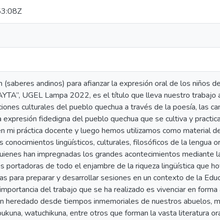
3:08Z
 (saberes andinos) para afianzar la expresión oral de los niños de 
A”, UGEL Lampa 2022, es el título que lleva nuestro trabajo ac
iones culturales del pueblo quechua a través de la poesía, las ca
a expresión fidedigna del pueblo quechua que se cultiva y practica
n mi práctica docente y luego hemos utilizamos como material de
os conocimientos lingüísticos, culturales, filosóficos de la lengua o
uienes han impregnadas los grandes acontecimientos mediante la 
 portadoras de todo el enjambre de la riqueza lingüística que ho
as para preparar y desarrollar sesiones en un contexto de la Educa
mportancia del trabajo que se ha realizado es vivenciar en forma a
n heredado desde tiempos inmemoriales de nuestros abuelos, me
ipukuna, watuchikuna, entre otros que forman la vasta literatura o