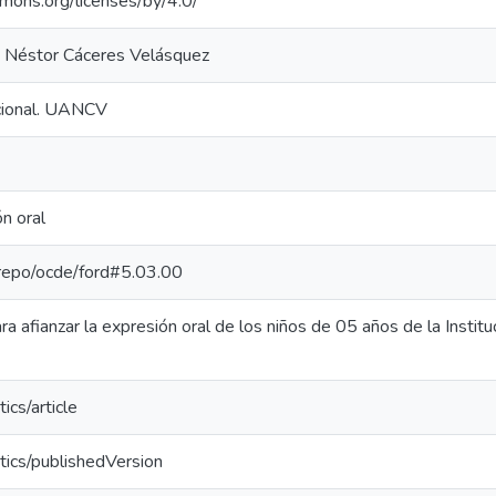
mmons.org/licenses/by/4.0/
a Néstor Cáceres Velásquez
ucional. UANCV
ón oral
e-repo/ocde/ford#5.03.00
a afianzar la expresión oral de los niños de 05 años de la Institu
ics/article
tics/publishedVersion