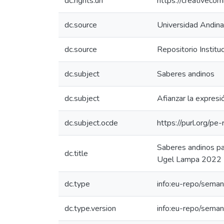
dc.rights.uri
https://creativeco
dc.source
Universidad Andin
dc.source
Repositorio Instit
dc.subject
Saberes andinos
dc.subject
Afianzar la expresi
dc.subject.ocde
https://purl.org/p
Saberes andinos par
dc.title
Ugel Lampa 2022
dc.type
info:eu-repo/semant
dc.type.version
info:eu-repo/seman