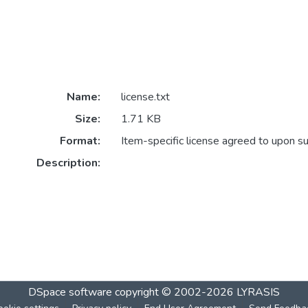
Name:
license.txt
Size:
1.71 KB
Format:
Item-specific license agreed to upon s
Description:
DSpace software
copyright © 2002-2026
LYRASIS