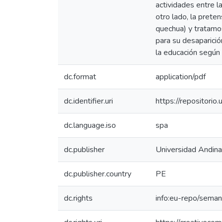
actividades entre l
otro lado, la prete
quechua) y tratamo
para su desaparició
la educación según 
dc.format
application/pdf
dc.identifier.uri
https://repositor
dc.language.iso
spa
dc.publisher
Universidad Andin
dc.publisher.country
PE
dc.rights
info:eu-repo/sema