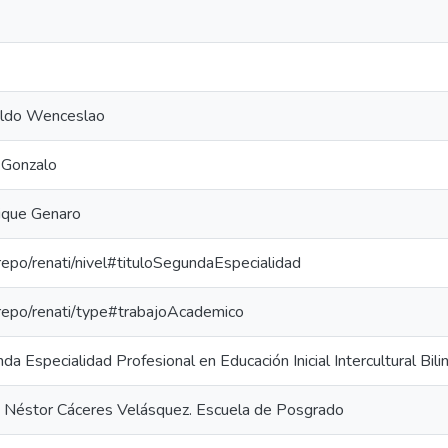
poldo Wenceslao
 Gonzalo
rique Genaro
-repo/renati/nivel#tituloSegundaEspecialidad
e-repo/renati/type#trabajoAcademico
 Especialidad Profesional en Educación Inicial Intercultural Bili
a Néstor Cáceres Velásquez. Escuela de Posgrado