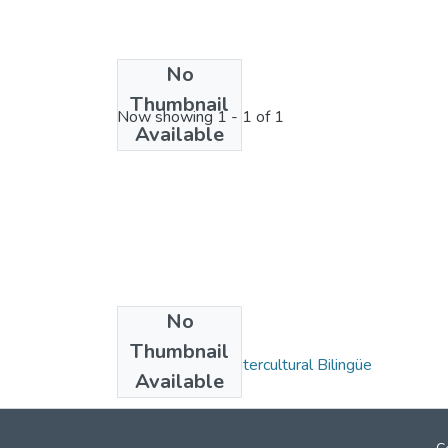
No
License bundle
Thumbnail
Now showing
1 - 1 of 1
Available
No
Collections
Thumbnail
Educación Inicial Intercultural Bilingüe
Available