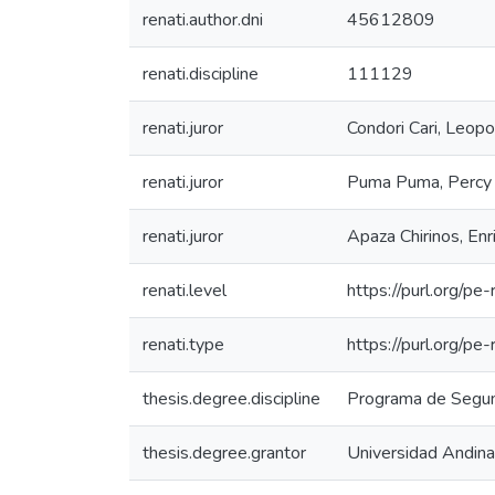
renati.author.dni
45612809
renati.discipline
111129
renati.juror
Condori Cari, Leo
renati.juror
Puma Puma, Percy
renati.juror
Apaza Chirinos, En
renati.level
https://purl.org/pe
renati.type
https://purl.org/p
thesis.degree.discipline
Programa de Segunda
thesis.degree.grantor
Universidad Andin