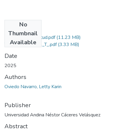
No
Files
Thumbnail
Grado de Similitud.pdf
(11.23 MB)
Available
T036_72945542_T_.pdf
(3.33 MB)
Date
2025
Authors
Oviedo Navarro, Letty Karin
Publisher
Universidad Andina Néstor Cáceres Velásquez
Abstract