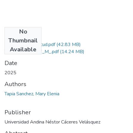
No
Files
Thumbnail
Grado de Similitud.pdf
(42.83 MB)
Available
T036_01344037_M_.pdf
(14.24 MB)
Date
2025
Authors
Tapia Sanchez, Mary Elenia
Publisher
Universidad Andina Néstor Cáceres Velásquez