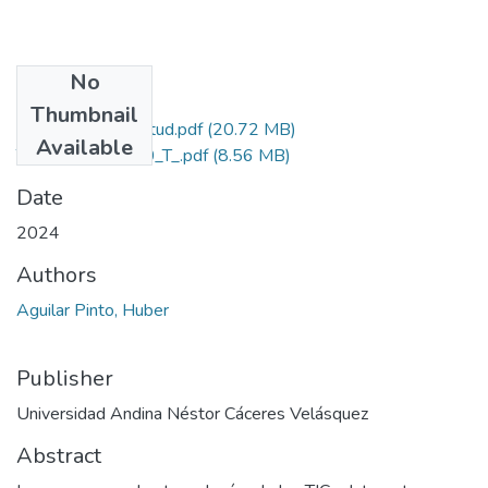
No
Files
Thumbnail
Grado de Similitud.pdf
(20.72 MB)
Available
T036_43761200_T_.pdf
(8.56 MB)
Date
2024
Authors
Aguilar Pinto, Huber
Publisher
Universidad Andina Néstor Cáceres Velásquez
Abstract