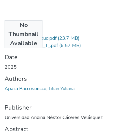
No
Files
Thumbnail
Grado de Similitud.pdf
(23.7 MB)
Available
T036_74438499_T_.pdf
(6.57 MB)
Date
2025
Authors
Apaza Paccosoncco, Lilian Yuliana
Publisher
Universidad Andina Néstor Cáceres Velásquez
Abstract