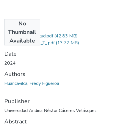
No
Files
Thumbnail
Grado de Similitud.pdf
(42.83 MB)
Available
T036_75864310_T_.pdf
(13.77 MB)
Date
2024
Authors
Huancavilca, Fredy Figueroa
Publisher
Universidad Andina Néstor Cáceres Velásquez
Abstract