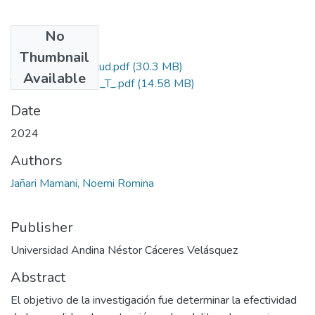
No
Files
Thumbnail
Grado de similitud.pdf
(30.3 MB)
Available
T036_73054889_T_.pdf
(14.58 MB)
Date
2024
Authors
Jañari Mamani, Noemi Romina
Publisher
Universidad Andina Néstor Cáceres Velásquez
Abstract
El objetivo de la investigación fue determinar la efectividad