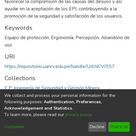
favorecer la comprensión de las causas del desuso y así
ayudar en la aceptación de los EPI, contribuyendo a la
promoción de la seguridad y satisfacción de los usuarios.
Keywords
Equipo de protección
,
Ergonomía
,
Percepción
,
Abandono de
uso
URI
https://repositorio.uancv.edu.pe/handle/UANCV/957
Collections
E.P. Ingeniería de Seguridad y Gestión Minera
We collect and process your personal information for the
Full item page
following purposes:
Authentication, Preferences,
Acknowledgement and Statistics
.
To learn more, please read our
privacy policy
.
DSpace software
copyright © 2002-2026
LYRASIS
Cookie
Privacy
End User
Send
Customize
Decline
That's ok
settings
policy
Agreement
Feedback