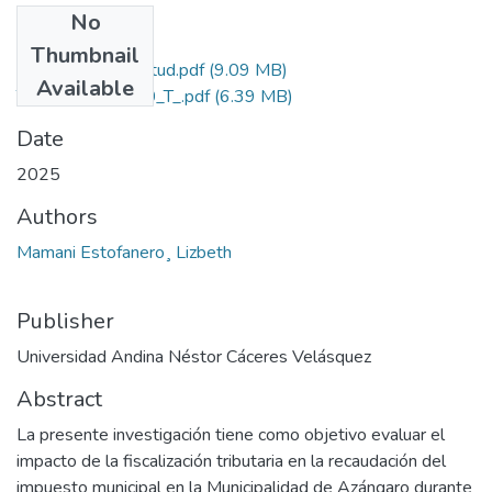
No
Files
Thumbnail
Grado de Similitud.pdf
(9.09 MB)
Available
T036_72235850_T_.pdf
(6.39 MB)
Date
2025
Authors
Mamani Estofanero¸ Lizbeth
Publisher
Universidad Andina Néstor Cáceres Velásquez
Abstract
La presente investigación tiene como objetivo evaluar el
impacto de la fiscalización tributaria en la recaudación del
impuesto municipal en la Municipalidad de Azángaro durante