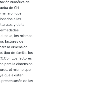
etación numérica de
rueba de Chi-
erminaron que
ionados a las
turales y de la
enfermedades
 el sexo, los mismos
Los factores de
para la dimensión
el tipo de familia, los
<0.05). Los factores
on para la dimensión
iores, el mismo que
uye que existen
a presentación de las