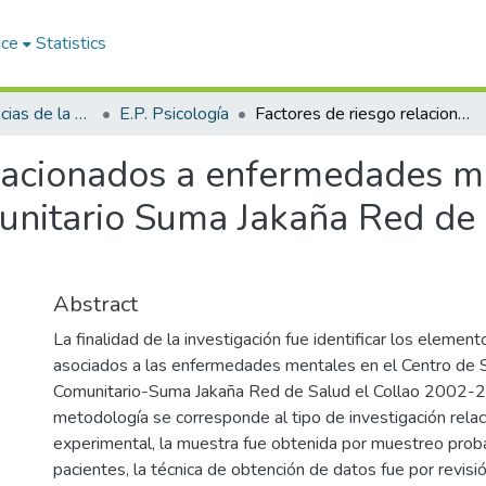
ace
Statistics
Facultad de Ciencias de la Salud
E.P. Psicología
Factores de riesgo relacionados a enfermedades mentales en el Centro de Salud Mental Comunitario Suma Jakaña Red de Salud El Collao 2022 - 2023
elacionados a enfermedades m
nitario Suma Jakaña Red de 
Abstract
La finalidad de la investigación fue identificar los elemen
asociados a las enfermedades mentales en el Centro de 
Comunitario-Suma Jakaña Red de Salud el Collao 2002-20
metodología se corresponde al tipo de investigación relac
experimental, la muestra fue obtenida por muestreo proba
pacientes, la técnica de obtención de datos fue por revis