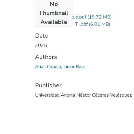
No
Files
Thumbnail
Grado de Similitud.pdf
(19.72 MB)
Available
T036_72895156_T_.pdf
(6.01 MB)
Date
2025
Authors
Arias Copaja, Junior Raul
Publisher
Universidad Andina Néstor Cáceres Velásquez