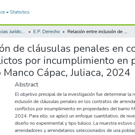
ace
Statistics
Facultad de Ciencias Jurídicas y Políticas
E.P. Derecho
Relación entre inclusión de cláusulas penales en contratos de arrendamiento y conflictos por incumplimiento en propiedades arrendadas del Barrio Manco Cápac, Juliaca, 2024
ión de cláusulas penales en c
lictos por incumplimiento en
o Manco Cápac, Juliaca, 2024
Abstract
El objetivo principal de la investigación fue determinar la r
inclusión de cláusulas penales en los contratos de arrend
conflictos por incumplimiento en propiedades del barrio M
2024. Para ello, se aplicó un enfoque cuantitativo, de nivel
diseño no experimental y tipo básico. La muestra estuvo
arrendadores y arrendatarios seleccionados de una pobla