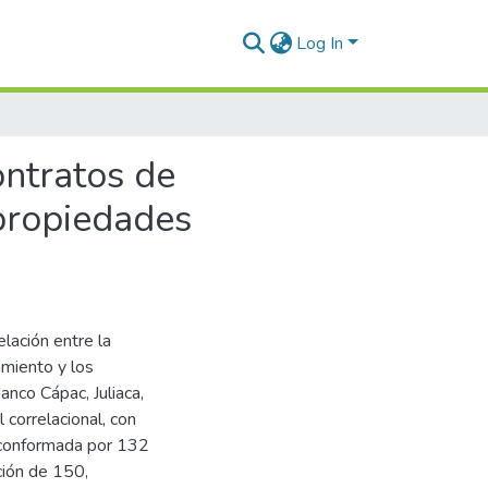
Log In
ontratos de
 propiedades
elación entre la
amiento y los
anco Cápac, Juliaca,
 correlacional, con
 conformada por 132
ción de 150,