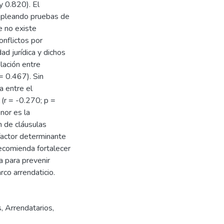
y 0.820). El
mpleando pruebas de
e no existe
onflictos por
ad jurídica y dichos
lación entre
= 0.467). Sin
a entre el
 (r = -0.270; p =
nor es la
n de cláusulas
 factor determinante
recomienda fortalecer
a para prevenir
co arrendaticio.
s
,
Arrendatarios
,