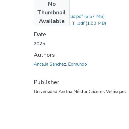
No
Files
Thumbnail
Grado de Similitud.pdf
(6.57 MB)
Available
T036_45468839_T_.pdf
(1.83 MB)
Date
2025
Authors
Ancalla Sánchez, Edmundo
Publisher
Universidad Andina Néstor Cáceres Velásquez