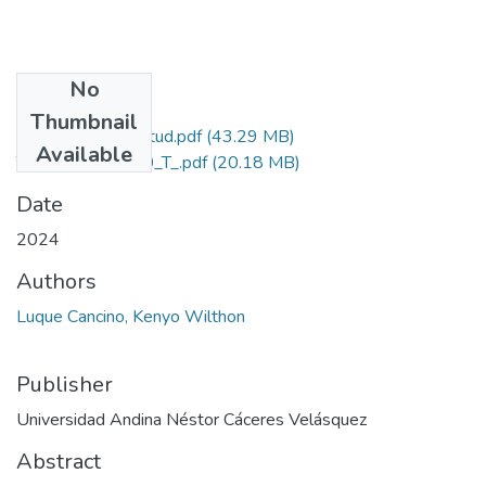
No
Files
Thumbnail
Grado de Similitud.pdf
(43.29 MB)
Available
T036_76825640_T_.pdf
(20.18 MB)
Date
2024
Authors
Luque Cancino, Kenyo Wilthon
Publisher
Universidad Andina Néstor Cáceres Velásquez
Abstract