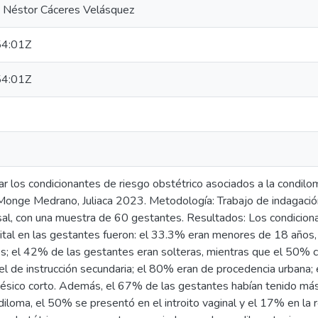
a Néstor Cáceres Velásquez
4:01Z
4:01Z
r los condicionantes de riesgo obstétrico asociados a la condilo
 Monge Medrano, Juliaca 2023. Metodología: Trabajo de indagación
rsal, con una muestra de 60 gestantes. Resultados: Los condicion
ital en las gestantes fueron: el 33.3% eran menores de 18 años,
; el 42% de las gestantes eran solteras, mientras que el 50% co
el de instrucción secundaria; el 80% eran de procedencia urbana;
nésico corto. Además, el 67% de las gestantes habían tenido más 
ndiloma, el 50% se presentó en el introito vaginal y el 17% en la r