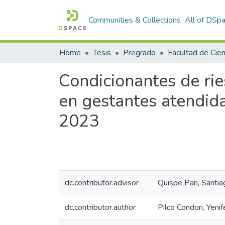
Communities & Collections
All of DSp
Home
Tesis
Pregrado
Condicionantes de rie
en gestantes atendid
2023
dc.contributor.advisor
Quispe Pari, Santia
dc.contributor.author
Pilco Condori, Yenif