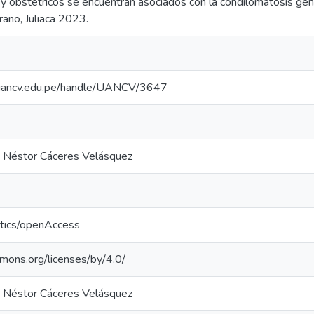
y obstétricos se encuentran asociados con la condilomatosis geni
no, Juliaca 2023.
io.uancv.edu.pe/handle/UANCV/3647
a Néstor Cáceres Velásquez
ntics/openAccess
mmons.org/licenses/by/4.0/
a Néstor Cáceres Velásquez