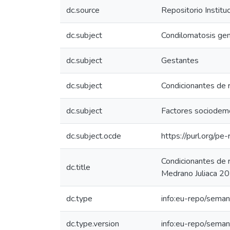
dc.source
Repositorio Instit
dc.subject
Condilomatosis gen
dc.subject
Gestantes
dc.subject
Condicionantes de 
dc.subject
Factores sociodem
dc.subject.ocde
https://purl.org/p
Condicionantes de 
dc.title
Medrano Juliaca 2
dc.type
info:eu-repo/seman
dc.type.version
info:eu-repo/seman