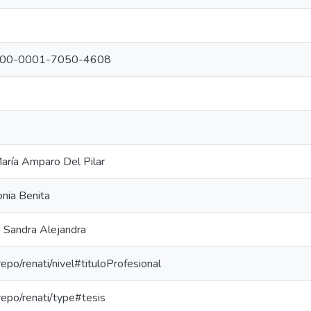
g/0000-0001-7050-4608
aría Amparo Del Pilar
onia Benita
 Sandra Alejandra
repo/renati/nivel#tituloProfesional
-repo/renati/type#tesis