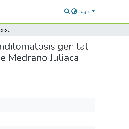
Log In
Condicionantes de riesgo obstétrico asociados a condilomatosis genital en gestantes atendidas en el Hospital Carlos Monge Medrano Juliaca 2023
ndilomatosis genital
ge Medrano Juliaca