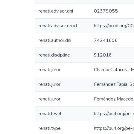
renati.advisor.dni
02379055
renati.advisor.orcid
https://orcid.or
renati.author.dni
74241696
renati.discipline
912016
renati.juror
Chambi Catacora, M
renati.juror
Fernández Tapia, S
renati.juror
Fernández Macedo,
renati.level
https://purl.org/pe-
renati.type
https://purl.org/pe