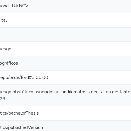
ucional. UANCV
ital
riesgo
ográficos
e-repo/ocde/ford#3.00.00
riesgo obstétrico asociados a condilomatosis genital en gestant
023
tics/bachelorThesis
tics/publishedVersion