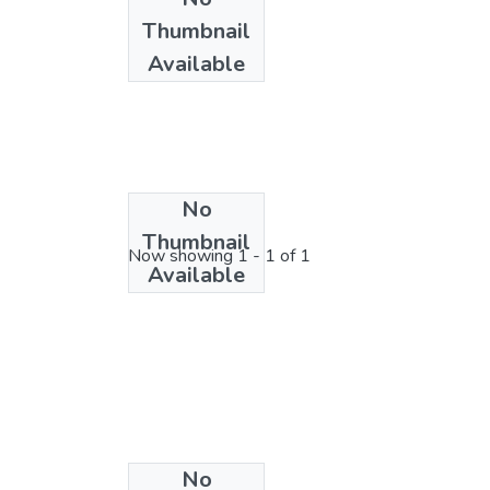
Thumbnail
Available
No
License bundle
Thumbnail
Now showing
1 - 1 of 1
Available
No