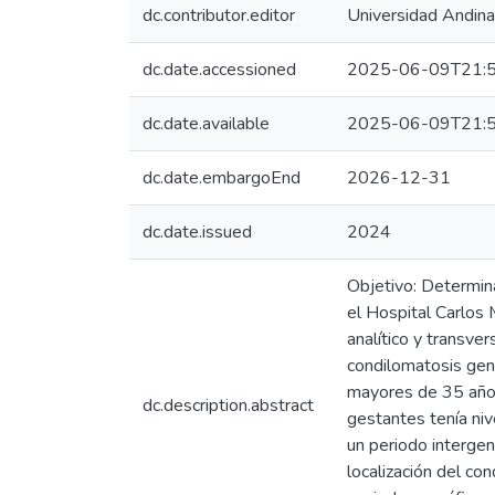
dc.contributor.editor
Universidad Andin
dc.date.accessioned
2025-06-09T21:5
dc.date.available
2025-06-09T21:5
dc.date.embargoEnd
2026-12-31
dc.date.issued
2024
Objetivo: Determina
el Hospital Carlos
analítico y transve
condilomatosis gen
mayores de 35 años
dc.description.abstract
gestantes tenía niv
un periodo interge
localización del co