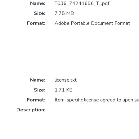
Name:
T036_74241696_T_.pdf
Size:
7.78 MB
Format:
Adobe Portable Document Format
Name:
license.txt
Size:
1.71 KB
Format:
Item-specific license agreed to upon s
Description: