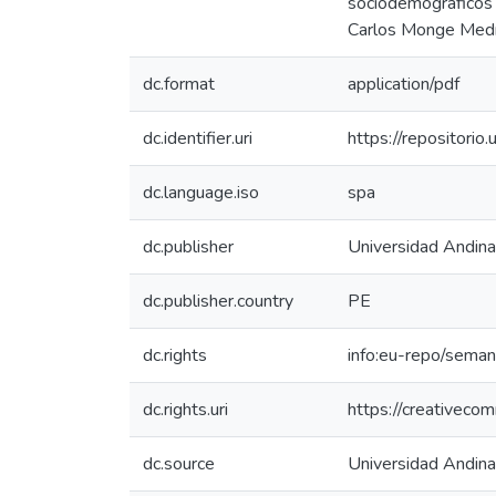
sociodemográficos 
Carlos Monge Medra
dc.format
application/pdf
dc.identifier.uri
https://repositor
dc.language.iso
spa
dc.publisher
Universidad Andin
dc.publisher.country
PE
dc.rights
info:eu-repo/sema
dc.rights.uri
https://creativeco
dc.source
Universidad Andin