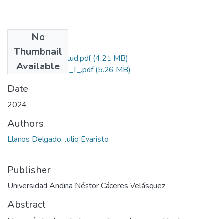
No
Files
Thumbnail
Grado de Similitud.pdf
(4.21 MB)
Available
T036_45864922_T_.pdf
(5.26 MB)
Date
2024
Authors
Llanos Delgado, Julio Evaristo
Publisher
Universidad Andina Néstor Cáceres Velásquez
Abstract