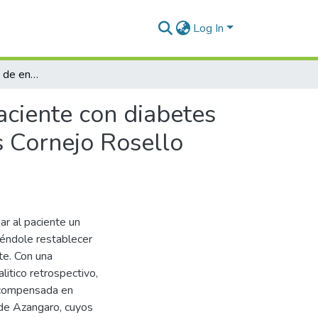
Log In
Proceso de atención de enfermería aplicado a un paciente con diabetes descompensada en emergencia del Hospital Carlos Cornejo Rosello Vizcardo Azángaro - 2024
aciente con diabetes
 Cornejo Rosello
ar al paciente un
iéndole restablecer
te. Con una
litico retrospectivo,
escompensada en
 de Azangaro, cuyos