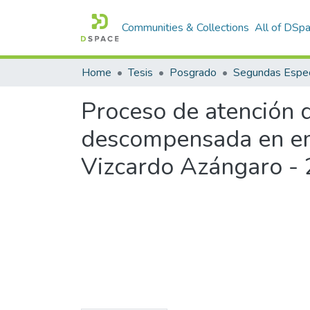
Communities & Collections
All of DSp
Home
Tesis
Posgrado
Segundas Espec
Proceso de atención d
descompensada en eme
Vizcardo Azángaro -