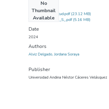
No
Files
Thumbnail
Grado de Similitud.pdf
(23.12 MB)
Available
T036_46754613_S_.pdf
(5.16 MB)
Date
2024
Authors
Alviz Delgado, Jordana Soraya
Publisher
Universidad Andina Néstor Cáceres Velásquez