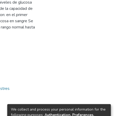
niveles de glucosa
de la capacidad de
on: en el primer
ucosa en sangre Se
l rango normal hasta
stres
We collect and process your personal information for the
following purposes:
Authentication, Preferences,