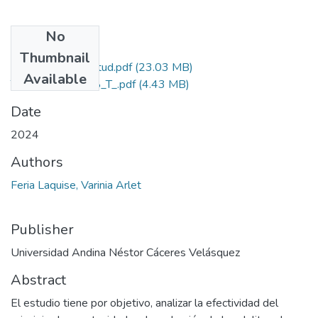
No
Files
Thumbnail
Grado de Similitud.pdf
(23.03 MB)
Available
T036_76540518_T_.pdf
(4.43 MB)
Date
2024
Authors
Feria Laquise, Varinia Arlet
Publisher
Universidad Andina Néstor Cáceres Velásquez
Abstract
El estudio tiene por objetivo, analizar la efectividad del