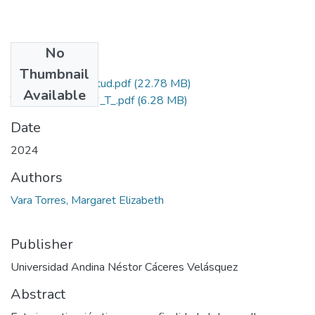
No
Files
Thumbnail
Grado de Similitud.pdf
(22.78 MB)
Available
T036_47234816_T_.pdf
(6.28 MB)
Date
2024
Authors
Vara Torres, Margaret Elizabeth
Publisher
Universidad Andina Néstor Cáceres Velásquez
Abstract