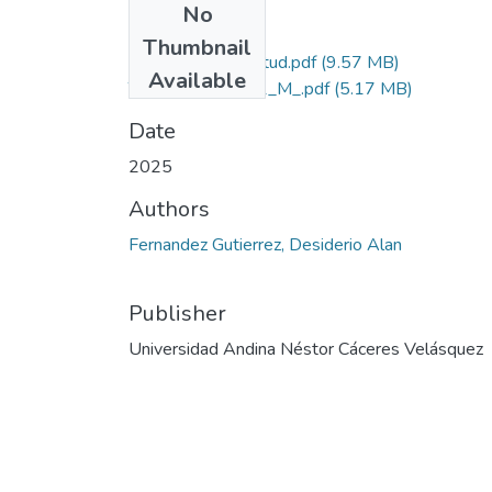
No
Files
Thumbnail
Grado de Similitud.pdf
(9.57 MB)
Available
T036_01318001_M_.pdf
(5.17 MB)
Date
2025
Authors
Fernandez Gutierrez, Desiderio Alan
Publisher
Universidad Andina Néstor Cáceres Velásquez