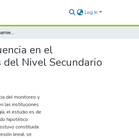
Log In
Monitoreo y acompañamiento pedagógico y su influencia en el desempeño docente en las Instituciones Educativas del Nivel Secundario de Ilave 2023
encia en el
 del Nivel Secundario
cia del monitoreo y
las instituciones
a, el estudio es de
odo hipotético
 estuvo constituida
sión lineal, se