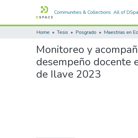
Communities & Collections
All of DSp
Home
Tesis
Posgrado
Maestrias en E
Monitoreo y acompaña
desempeño docente en
de Ilave 2023