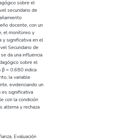
agógico sobre el
vel secundario de
pañamiento
peño docente, con un
e, el monitoreo y
y significativa en el
ivel Secundario de
 se da una influencia
agógico sobre el
 β = 0.680 indica
o, la variable
te, evidenciando un
 es significativa
e con la condición
s alterna y rechaza
ñanza
,
Evaluación