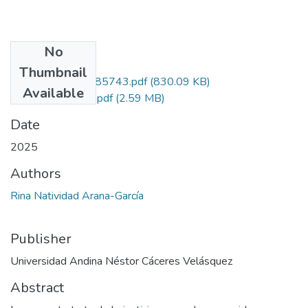
No
Files
Thumbnail
0025_RCIA_25185743.pdf
(830.09 KB)
Available
grado de similitud.pdf
(2.59 MB)
Date
2025
Authors
Rina Natividad Arana-García
Publisher
Universidad Andina Néstor Cáceres Velásquez
Abstract