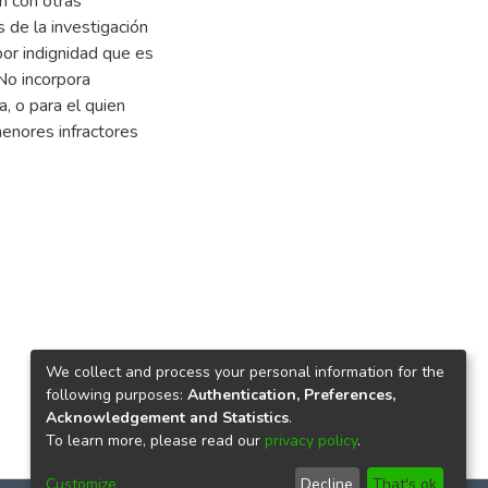
n con otras
 de la investigación
por indignidad que es
No incorpora
a, o para el quien
menores infractores
We collect and process your personal information for the
following purposes:
Authentication, Preferences,
Acknowledgement and Statistics
.
To learn more, please read our
privacy policy
.
Customize
Decline
That's ok