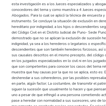
esta investigación es a los Jueces especializados y aboga
conocedores del tema y como muestra a 4 Jueces especi
Abogados. Para lo cual se aplicó la técnica de encuesta y
instrumento. Se concluye la situación de exclusión en der
hereditario por indignidad, a los hijos o descendientes seg
del Código Civil en el Distrito Judicial de Puno- Sede Pu
demostrado que no se aplican la exclusión de sucesión her
indignidad, ya sea a los herederos o legatarios o específi
descendientes que son también herederos forzosos, así 
sus causales descritos en el mismo precepto, del código c
en los juzgados especializados en lo civil ni en los juzgad
que son competentes para conocer los casos del tema re
muestra que hay causas por la que no se aplica, esto es: 
desheredar a sus coherederos, por las posibles represalias
en parte, algún factor; La costumbre, de transmitir el patr
siguen la sucesión que usualmente lo hacen y que piensa
uno a pesar de que infringió a una persona cometiendo act
pase a heredar con normalidad a sus sucesores, uno de lo