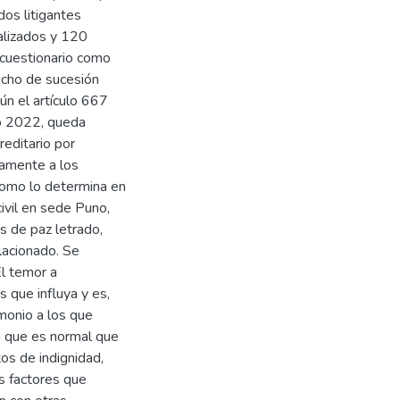
dos litigantes
alizados y 120
 cuestionario como
echo de sucesión
ún el artículo 667
no 2022, queda
editario por
camente a los
como lo determina en
ivil en sede Puno,
os de paz letrado,
lacionado. Se
El temor a
 que influya y es,
imonio a los que
n que es normal que
os de indignidad,
s factores que