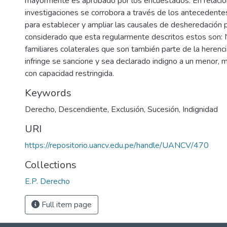
mayormente es aprobado por los encuestados. En relació
investigaciones se corrobora a través de los antecedentes
para establecer y ampliar las causales de desheredación 
considerado que esta regularmente descritos estos son: 
familiares colaterales que son también parte de la herenci
infringe se sancione y sea declarado indigno a un menor, 
con capacidad restringida.
Keywords
Derecho
,
Descendiente
,
Exclusión
,
Sucesión
,
Indignidad
URI
https://repositorio.uancv.edu.pe/handle/UANCV/470
Collections
E.P. Derecho
Full item page