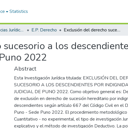
ace
Statistics
Facultad de Ciencias Jurídicas y Políticas
E.P. Derecho
Exclusión del derecho sucesorio a los descendientes por indignidad en el Distrito Judicial de Puno 2022
 sucesorio a los descendiente
e Puno 2022
Abstract
Esta Investigación Jurídica titulada: EXCLUSIÓN DEL 
SUCESORIO A LOS DESCENDIENTES POR INDIGNIDA
JUDICIAL DE PUNO 2022. Como objetivo general es: Dete
de exclusión en derecho de sucesión hereditario por indigni
descendientes según artículo 667 del Código Civil en el Dis
Puno - Sede Puno 2022. El procedimiento metodológico s
Cuantitativo - no experimental, el tipo de investigación Jur
explicativo y el método de investigación Deductivo. La po