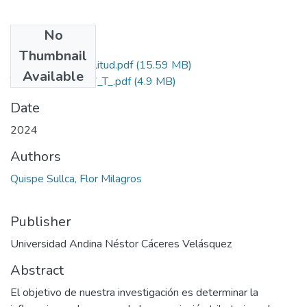
No
Files
Thumbnail
Graado de Similitud.pdf
(15.59 MB)
Available
T036_72795407_T_.pdf
(4.9 MB)
Date
2024
Authors
Quispe Sullca, Flor Milagros
Publisher
Universidad Andina Néstor Cáceres Velásquez
Abstract
El objetivo de nuestra investigación es determinar la