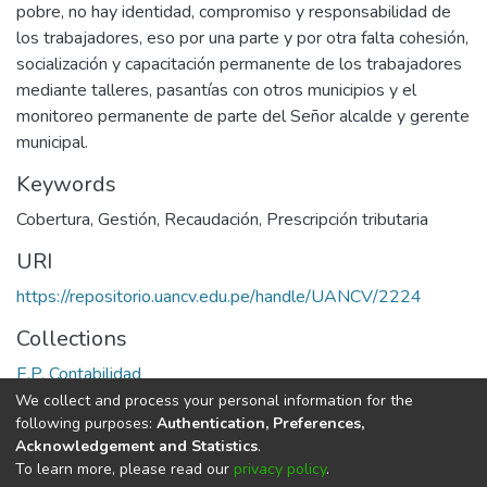
pobre, no hay identidad, compromiso y responsabilidad de
los trabajadores, eso por una parte y por otra falta cohesión,
socialización y capacitación permanente de los trabajadores
mediante talleres, pasantías con otros municipios y el
monitoreo permanente de parte del Señor alcalde y gerente
municipal.
Keywords
Cobertura
,
Gestión
,
Recaudación
,
Prescripción tributaria
URI
https://repositorio.uancv.edu.pe/handle/UANCV/2224
Collections
E.P. Contabilidad
We collect and process your personal information for the
Full item page
following purposes:
Authentication, Preferences,
Acknowledgement and Statistics
.
To learn more, please read our
privacy policy
.
DSpace software
copyright © 2002-2026
LYRASIS