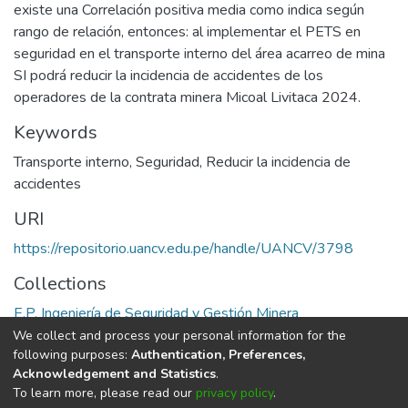
existe una Correlación positiva media como indica según
rango de relación, entonces: al implementar el PETS en
seguridad en el transporte interno del área acarreo de mina
SI podrá reducir la incidencia de accidentes de los
operadores de la contrata minera Micoal Livitaca 2024.
Keywords
Transporte interno
,
Seguridad
,
Reducir la incidencia de
accidentes
URI
https://repositorio.uancv.edu.pe/handle/UANCV/3798
Collections
E.P. Ingeniería de Seguridad y Gestión Minera
We collect and process your personal information for the
Full item page
following purposes:
Authentication, Preferences,
Acknowledgement and Statistics
.
To learn more, please read our
privacy policy
.
DSpace software
copyright © 2002-2026
LYRASIS