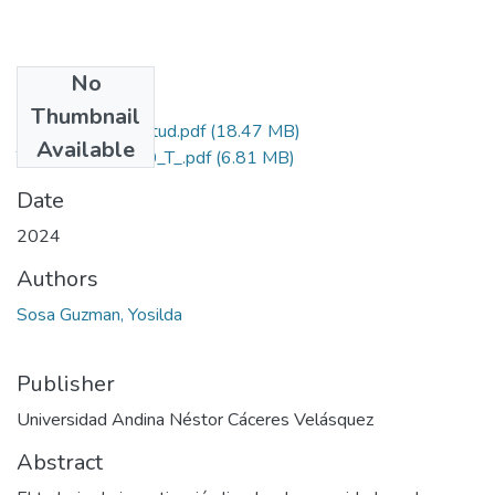
No
Files
Thumbnail
Grado de Similitud.pdf
(18.47 MB)
Available
T036_46189330_T_.pdf
(6.81 MB)
Date
2024
Authors
Sosa Guzman, Yosilda
Publisher
Universidad Andina Néstor Cáceres Velásquez
Abstract