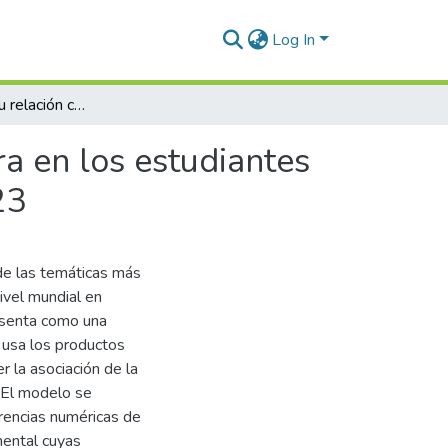
Log In
Banca digital y su relación con la inclusión financiera en los estudiantes de la Universidad Nacional del Altiplano, Puno 2023
era en los estudiantes
23
 de las temáticas más
nivel mundial en
presenta como una
 usa los productos
r la asociación de la
. El modelo se
erencias numéricas de
mental cuyas