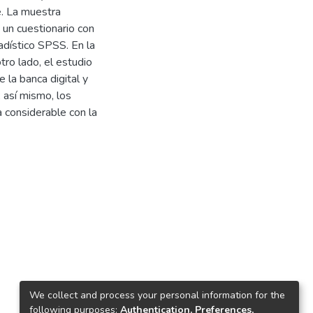
e. La muestra
un cuestionario con
adístico SPSS. En la
tro lado, el estudio
 la banca digital y
; así mismo, los
a considerable con la
We collect and process your personal information for the
following purposes:
Authentication, Preferences,