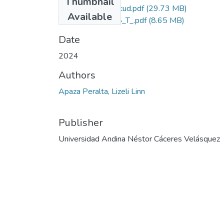
Thumbnail
Grado de Similitud.pdf
(29.73 MB)
Available
T036_75348815_T_.pdf
(8.65 MB)
Date
2024
Authors
Apaza Peralta, Lizeli Linn
Publisher
Universidad Andina Néstor Cáceres Velásquez