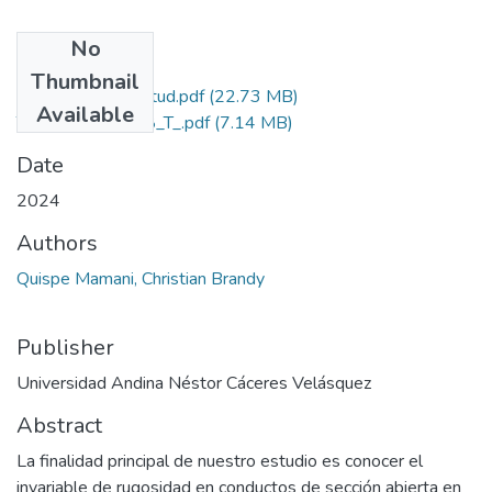
No
Files
Thumbnail
Grado de Similitud.pdf
(22.73 MB)
Available
T036_72051318_T_.pdf
(7.14 MB)
Date
2024
Authors
Quispe Mamani, Christian Brandy
Publisher
Universidad Andina Néstor Cáceres Velásquez
Abstract
La finalidad principal de nuestro estudio es conocer el
invariable de rugosidad en conductos de sección abierta en