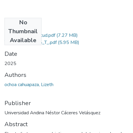
No
Files
Thumbnail
Grado de Similitud.pdf
(7.27 MB)
Available
T036_70334765_T_.pdf
(5.95 MB)
Date
2025
Authors
ochoa cahuapaza, Lizeth
Publisher
Universidad Andina Néstor Cáceres Velásquez
Abstract