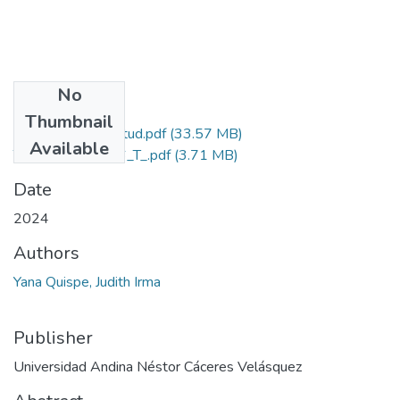
No
Files
Thumbnail
Grado de Similitud.pdf
(33.57 MB)
Available
T036_43135186_T_.pdf
(3.71 MB)
Date
2024
Authors
Yana Quispe, Judith Irma
Publisher
Universidad Andina Néstor Cáceres Velásquez