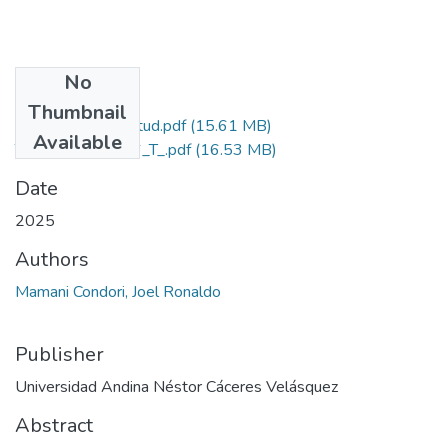
No
Files
Thumbnail
Grado de Similitud.pdf
(15.61 MB)
Available
T036_73452336_T_.pdf
(16.53 MB)
Date
2025
Authors
Mamani Condori, Joel Ronaldo
Publisher
Universidad Andina Néstor Cáceres Velásquez
Abstract