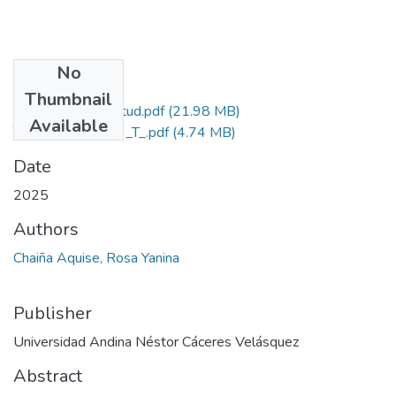
No
Files
Thumbnail
Grado de Similitud.pdf
(21.98 MB)
Available
T036_70610699_T_.pdf
(4.74 MB)
Date
2025
Authors
Chaiña Aquise, Rosa Yanina
Publisher
Universidad Andina Néstor Cáceres Velásquez
Abstract