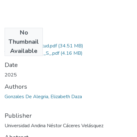
No
Files
Thumbnail
Grado de Similitud.pdf
(34.51 MB)
Available
T036_29281723_S_.pdf
(4.16 MB)
Date
2025
Authors
Gonzales De Alegria, Elizabeth Daza
Publisher
Universidad Andina Néstor Cáceres Velásquez