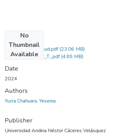
No
Files
Thumbnail
Grado de Similitud.pdf
(23.06 MB)
Available
T036_76010387_T_.pdf
(4.89 MB)
Date
2024
Authors
Yucra Chahuara, Yesenia
Publisher
Universidad Andina Néstor Cáceres Velásquez