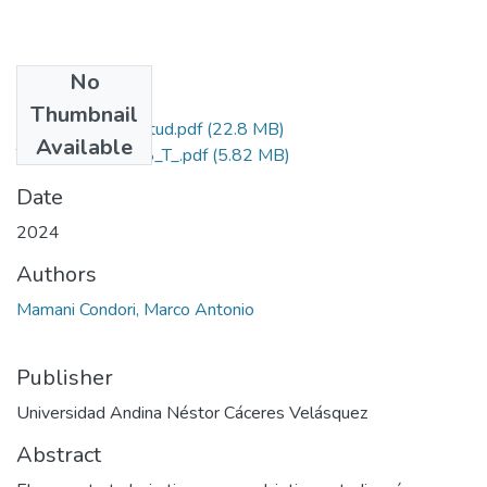
No
Files
Thumbnail
Grado de Similitud.pdf
(22.8 MB)
Available
T036_43355178_T_.pdf
(5.82 MB)
Date
2024
Authors
Mamani Condori, Marco Antonio
Publisher
Universidad Andina Néstor Cáceres Velásquez
Abstract