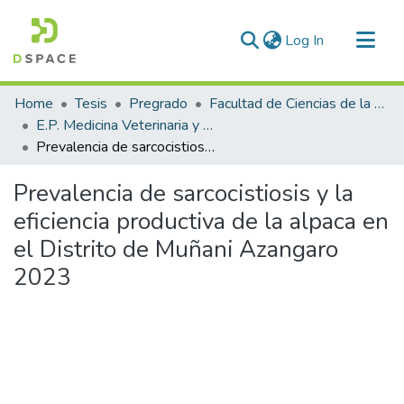
(current)
Log In
Communities & Collections
Home
Tesis
Pregrado
Facultad de Ciencias de la Salud
All of DSpace
E.P. Medicina Veterinaria y Zootecnia
Prevalencia de sarcocistiosis y la eficiencia productiva de la alpaca en el Distrito de Muñani Azangaro 2023
Statistics
Prevalencia de sarcocistiosis y la
eficiencia productiva de la alpaca en
el Distrito de Muñani Azangaro
2023