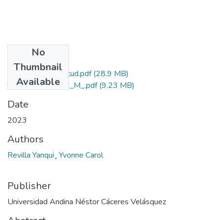
No
Files
Thumbnail
Grado de Similitud.pdf
(28.9 MB)
Available
T036_29666007_M_.pdf
(9.23 MB)
Date
2023
Authors
Revilla Yanqui¸ Yvonne Carol
Publisher
Universidad Andina Néstor Cáceres Velásquez