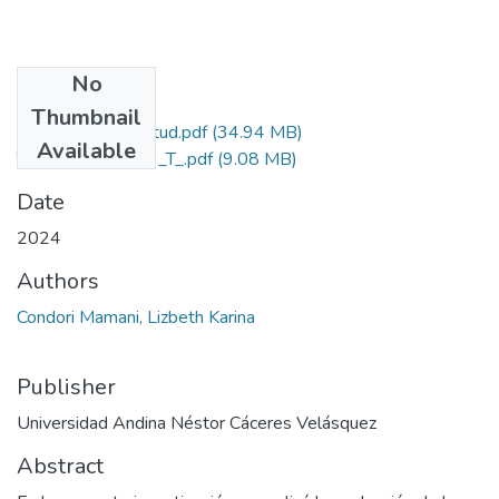
No
Files
Thumbnail
Grado de Similitud.pdf
(34.94 MB)
Available
T036_74120353_T_.pdf
(9.08 MB)
Date
2024
Authors
Condori Mamani, Lizbeth Karina
Publisher
Universidad Andina Néstor Cáceres Velásquez
Abstract