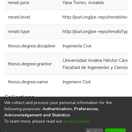
renati.juror
Yana Torres, Arnaldo
renati.level
http://purl.org/pe-repo/renati/nive
renati.type
http://purl.org/pe-repo/renati/typ
thesis.degree.discipline
Ingeniería Civil
Universidad Andina Néstor Cácer
thesis.degree.grantor
Facultad de Ingenierías y Ciencias
thesis.degree.name
Ingeniero Civil
Collections
We collect and process your personal information for the
E.P. Ingeniería Civil
following purposes:
Authentication, Preferences,
Acknowledgement and Statistics
.
To learn more, please read our
privacy policy
.
DSpace software
copyright © 2002-2026
LYRASIS
Cookie
Privacy
End User
Send