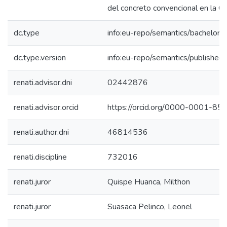
del concreto convencional en la Ci
dc.type
info:eu-repo/semantics/bachelorT
dc.type.version
info:eu-repo/semantics/published
renati.advisor.dni
02442876
renati.advisor.orcid
https://orcid.org/0000-0001-8
renati.author.dni
46814536
renati.discipline
732016
renati.juror
Quispe Huanca, Milthon
renati.juror
Suasaca Pelinco, Leonel