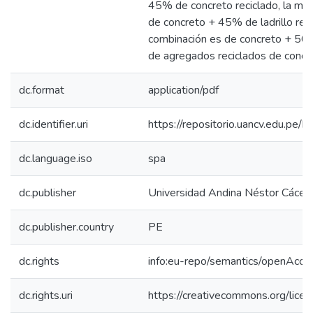
45% de concreto reciclado, la me
de concreto + 45% de ladrillo reci
combinación es de concreto + 50
de agregados reciclados de concret
dc.format
application/pdf
dc.identifier.uri
https://repositorio.uancv.edu.p
dc.language.iso
spa
dc.publisher
Universidad Andina Néstor Cácer
dc.publisher.country
PE
dc.rights
info:eu-repo/semantics/openAcce
dc.rights.uri
https://creativecommons.org/licen