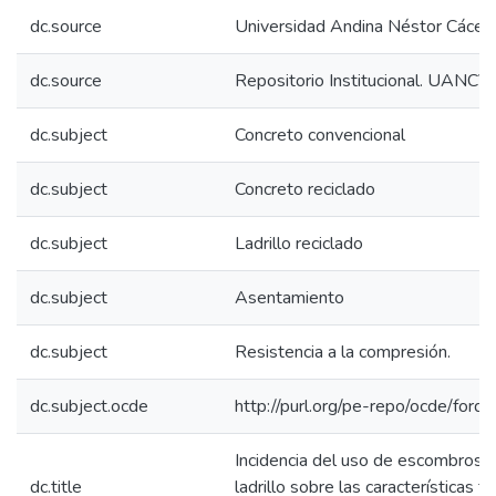
dc.source
Universidad Andina Néstor Cácer
dc.source
Repositorio Institucional. UANCV
dc.subject
Concreto convencional
dc.subject
Concreto reciclado
dc.subject
Ladrillo reciclado
dc.subject
Asentamiento
dc.subject
Resistencia a la compresión.
dc.subject.ocde
http://purl.org/pe-repo/ocde/ford
Incidencia del uso de escombros 
dc.title
ladrillo sobre las características f