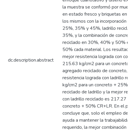
enfoque cuantitativo y diseño exp
la muestra se conformó por muest
en estado fresco y briquetas en e
los mismos con la incorporación d
25%, 35% y 45%, ladrillo recicl
35%, y la combinación de concreto 
reciclado en 30%, 40% y 50% en
50% cada material. Los resultado
mejor resistencia lograda con conc
dc.description.abstract
215.63 kg/cm2 para un concreto
agregado reciclado de concreto, 
resistencia lograda con ladrillo r
kg/cm2 para un concreto + 25% 
reciclado de ladrillo y la mejor res
con ladrillo reciclado es 217.27 k
concreto + 50% CR+LR. En el pre
concluye que, solo el empleo de c
ayuda a mantener la trabajabilida
requerido, la mejor combinación e