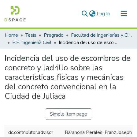
(current)
Log In
Communities & Collections
Home
Tesis
Pregrado
Facultad de Ingenierías y Ciencias Puras
All of DSpace
E.P. Ingeniería Civil
Incidencia del uso de escombros de concreto y ladrillo sobre las características físicas y mecánicas del concreto convencional en la Ciudad de Juliaca
Statistics
Incidencia del uso de escombros de
concreto y ladrillo sobre las
características físicas y mecánicas
del concreto convencional en la
Ciudad de Juliaca
Simple item page
dc.contributor.advisor
Barahona Perales, Franz Joseph