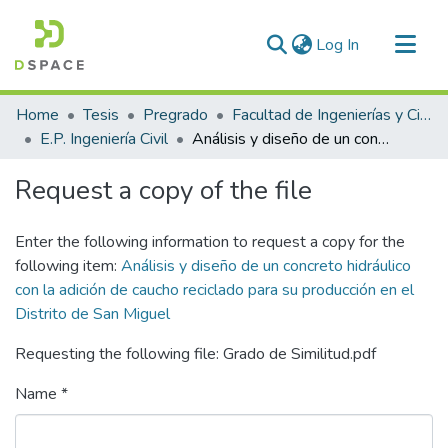
(current)
Log In
Communities & Collections
Home
Tesis
Pregrado
Facultad de Ingenierías y Ciencias Puras
All of DSpace
E.P. Ingeniería Civil
Análisis y diseño de un concreto hidráulico con la adición de caucho reciclado para su producción en el Distrito de San Miguel
Statistics
Request a copy of the file
Enter the following information to request a copy for the
following item:
Análisis y diseño de un concreto hidráulico
con la adición de caucho reciclado para su producción en el
Distrito de San Miguel
Requesting the following file: Grado de Similitud.pdf
Name *