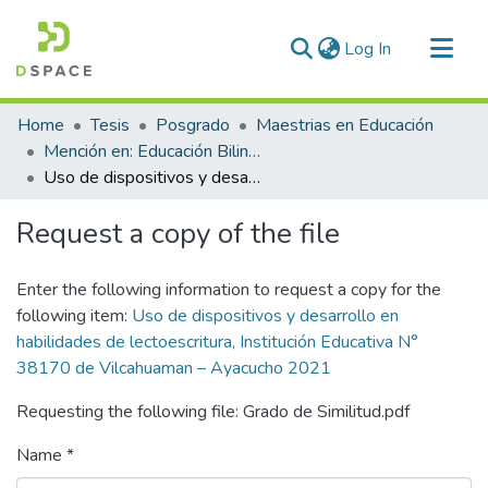
(current)
Log In
Communities & Collections
Home
Tesis
Posgrado
Maestrias en Educación
All of DSpace
Mención en: Educación Bilingue Intercultural y Gerencia Educativa
Uso de dispositivos y desarrollo en habilidades de lectoescritura, Institución Educativa N° 38170 de Vilcahuaman – Ayacucho 2021
Statistics
Request a copy of the file
Enter the following information to request a copy for the
following item:
Uso de dispositivos y desarrollo en
habilidades de lectoescritura, Institución Educativa N°
38170 de Vilcahuaman – Ayacucho 2021
Requesting the following file: Grado de Similitud.pdf
Name *