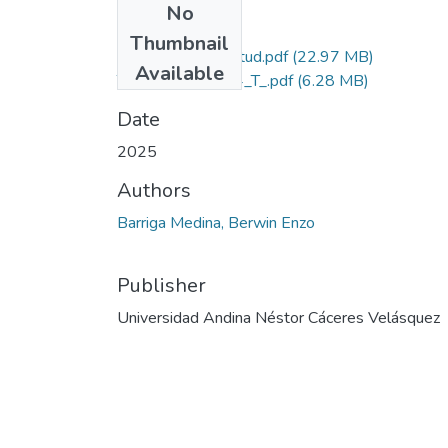
No
Files
Thumbnail
Grado de Similitud.pdf
(22.97 MB)
Available
T036_71440884_T_.pdf
(6.28 MB)
Date
2025
Authors
Barriga Medina, Berwin Enzo
Publisher
Universidad Andina Néstor Cáceres Velásquez