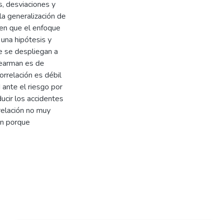
s, desviaciones y
la generalización de
 en que el enfoque
 una hipótesis y
ue se despliegan a
pearman es de
orrelación es débil
 ante el riesgo por
ucir los accidentes
relación no muy
ión porque