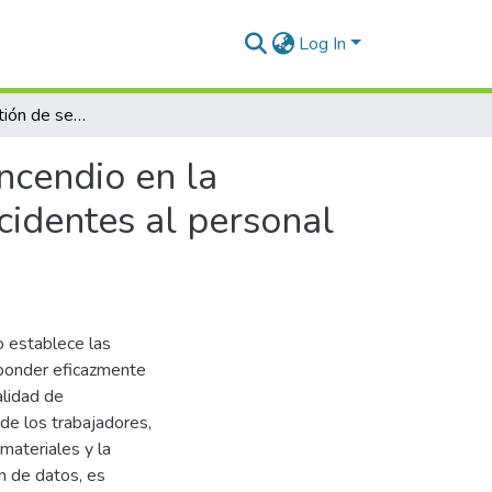
Log In
Optimizar la gestión de seguridad ante riesgo por incendio en la Municipalidad de Yarabamba para minimizar los accidentes al personal Arequipa 2025
ncendio en la
cidentes al personal
o establece las
esponder eficazmente
alidad de
 de los trabajadores,
materiales y la
n de datos, es