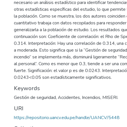
necesario un análisis estadístico para identificar tendencia
otras estadísticas específicas del estudio, lo que permite 
la población. Como se muestra, los dos autores coinciden
cuantitativo trabaja con datos recopilados para responder
generalizarla a la población de estudio. Los resultados q
continuación son: Coeficiente de correlación: el Rho de S
0.314. Interpretación: Hay una correlación de 0.314, una c
a moderada. Esto significa que si la “Gestión de seguridad
incendio” se implementa más, disminuirá ligeramente “Red
al personal”. Como es menor que 0.3, tiende a ser una cor
fuerte. Significación: el valor p es de 0.0243. Interpretac
0.0243<0.05 son estadísticamente significativos.
Keywords
Gestión de seguridad
,
Accidentes
,
Incendios
,
MISERI.
URI
https://repositorio.uancv.edu.pe/handle/UANCV/5448