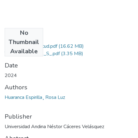
No
Files
Thumbnail
Grado de Similitud.pdf
(16.62 MB)
Available
T036_24699811_S_.pdf
(3.35 MB)
Date
2024
Authors
Huaranca Espirilla¸ Rosa Luz
Publisher
Universidad Andina Néstor Cáceres Velásquez