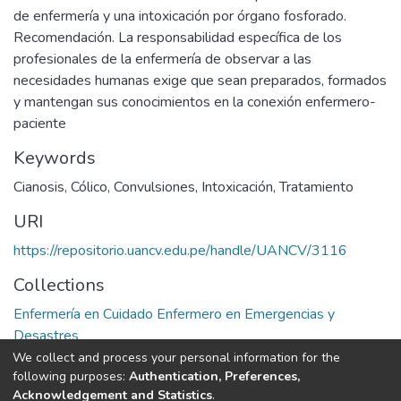
de enfermería y una intoxicación por órgano fosforado.
Recomendación. La responsabilidad específica de los
profesionales de la enfermería de observar a las
necesidades humanas exige que sean preparados, formados
y mantengan sus conocimientos en la conexión enfermero-
paciente
Keywords
Cianosis
,
Cólico
,
Convulsiones
,
Intoxicación
,
Tratamiento
URI
https://repositorio.uancv.edu.pe/handle/UANCV/3116
Collections
Enfermería en Cuidado Enfermero en Emergencias y
Desastres
We collect and process your personal information for the
Full item page
following purposes:
Authentication, Preferences,
Acknowledgement and Statistics
.