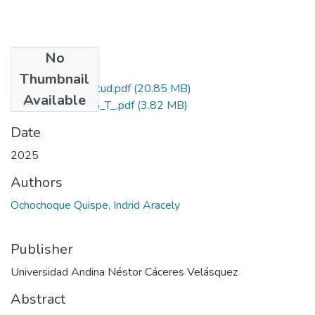
No
Files
Thumbnail
Grado de Similitud.pdf
(20.85 MB)
Available
T036_60069215_T_.pdf
(3.82 MB)
Date
2025
Authors
Ochochoque Quispe, Indrid Aracely
Publisher
Universidad Andina Néstor Cáceres Velásquez
Abstract